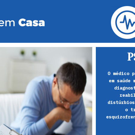
P
O médico p
em saúde 
diagnos
reabi
distúrbios
o t
esquizofre